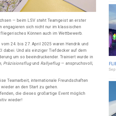
hsen — beim LSV steht Teamgeist an erster
en engagieren sich nicht nur im klassischen
hr fliegerisches Können auch im Wettbewerb.
vom 24. bis 27. April 2025 waren Hendrik und
CI dabei. Und als einziger Tiefdecker auf dem
derung um so beeindruckender. Trainiert wurde in
e
,
Präzisionsflug
und
Rallyeflug
— anspruchsvoll,
FLI
Sep
ise Teamarbeit, internationale Freundschaften
 wieder an den Start zu gehen.
lfenden, die dieses großartige Event möglich
itiv wieder!