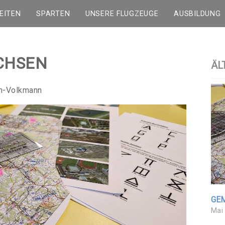
EITEN
SPARTEN
UNSERE FLUGZEUGE
AUSBILDUNG
CHSEN
ÄL
ch-Volkmann
GE
Mai